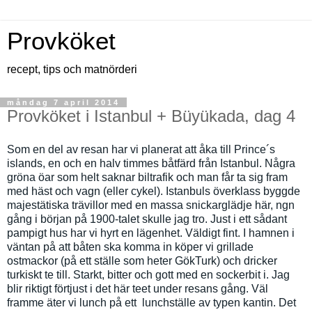
Provköket
recept, tips och matnörderi
måndag 7 april 2014
Provköket i Istanbul + Büyükada, dag 4
Som en del av resan har vi planerat att åka till Prince´s
islands, en och en halv timmes båtfärd från Istanbul. Några
gröna öar som helt saknar biltrafik och man får ta sig fram
med häst och vagn (eller cykel). Istanbuls överklass byggde
majestätiska trävillor med en massa snickarglädje här, ngn
gång i början på 1900-talet skulle jag tro. Just i ett sådant
pampigt hus har vi hyrt en lägenhet. Väldigt fint. I hamnen i
väntan på att båten ska komma in köper vi grillade
ostmackor (på ett ställe som heter GökTurk) och dricker
turkiskt te till. Starkt, bitter och gott med en sockerbit i. Jag
blir riktigt förtjust i det här teet under resans gång. Väl
framme äter vi lunch på ett lunchställe av typen kantin. Det